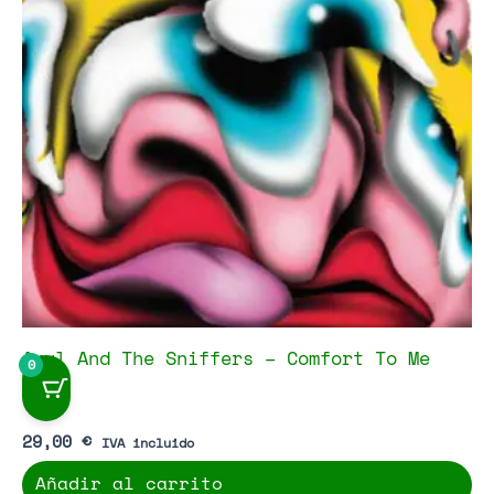
Amyl And The Sniffers – Comfort To Me
0
29,00
€
IVA incluido
Añadir al carrito