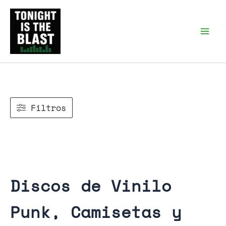
Ir
al
Tonight is the Blast |
Punk Podcast, discos
contenido
punk y libros
Filtros
Discos de Vinilo
Punk, Camisetas y