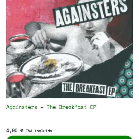
Againsters – The Breakfast EP
4,00
€
IVA incluido