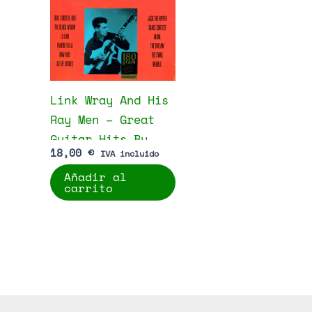
Link Wray And His
Ray Men – Great
Guitar Hits By
18,00
€
IVA incluido
Link Wray And His
Añadir al
Raymen
carrito