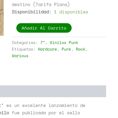
destino (Tarifa Plana)
Disponibilidad:
1 disponibles
Various
Añadir Al Carrito
-
The
Boredom
Categorías:
7"
,
Vinilos Punk
And
Etiquetas:
Hardcore
,
Punk
,
Rock
,
The
Various
Bullshit
cantidad
t’
es un excelente lanzamiento de
nilo
fue publicada por el sello