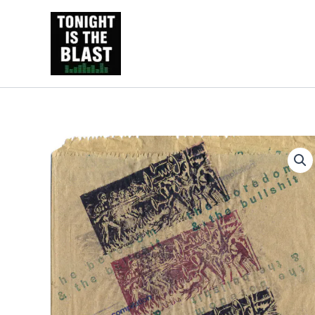
Ir
al
Tonight is the Blast | Pu
contenido