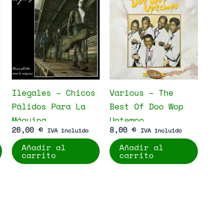
Ilegales – Chicos
Various – The
Pálidos Para La
Best Of Doo Wop
Máquina
Uptempo
26,00
€
8,00
€
IVA incluido
IVA incluido
Añadir al
Añadir al
carrito
carrito