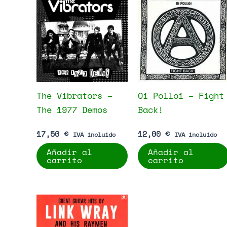
The Vibrators –
Oi Polloi – Fight
The 1977 Demos
Back!
17,50
€
12,00
€
IVA incluido
IVA incluido
Añadir al
Añadir al
carrito
carrito