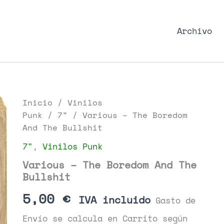
nk Podcast, discos punk y libros
Archivo
Inicio
/
Vinilos
Punk
/
7"
/ Various – The Boredom
And The Bullshit
7"
,
Vinilos Punk
Various – The Boredom And The
Bullshit
5,00
€
IVA incluido
Gasto de
Envío se calcula en Carrito según