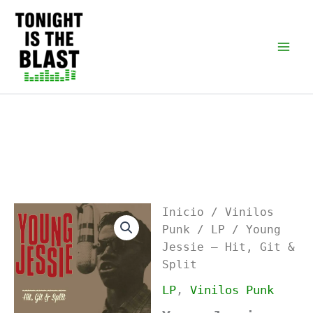
Ir
al
Tonight is the Blast |
Punk Podcast, discos
contenido
punk y libros
Inicio
/
Vinilos
Punk
/
LP
/ Young
Jessie – Hit, Git &
Split
LP
,
Vinilos Punk