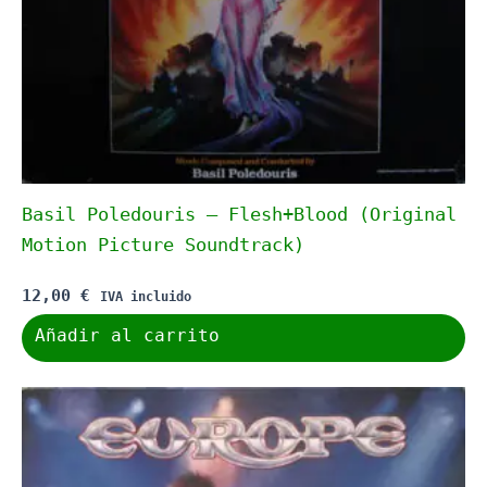
Basil Poledouris – Flesh+Blood (Original
Motion Picture Soundtrack)
12,00
€
IVA incluido
Añadir al carrito