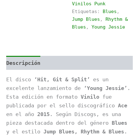
Vinilos Punk
Split
Etiquetas:
Blues
,
cantidad
Jump Blues
,
Rhythm &
Blues
,
Young Jessie
Descripción
Información adicional
El disco
‘Hit, Git & Split’
es un
excelente lanzamiento de
‘Young Jessie’
.
Esta edición en formato
Vinilo
fue
publicada por el sello discográfico
Ace
en el año
2015
. Según Discogs, es una
pieza destacada dentro del género
Blues
y el estilo
Jump Blues, Rhythm & Blues
.