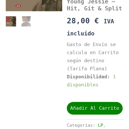
Young Jessie –
Hit, Git & Split
28,00
€
IVA
incluido
Gasto de Envío se
calcula en Carrito
según destino
(Tarifa Plana)
Disponibilidad:
1
disponibles
Young
Jessie
Añadir Al Carrito
-
Hit,
Git
Categorías:
LP
,
&