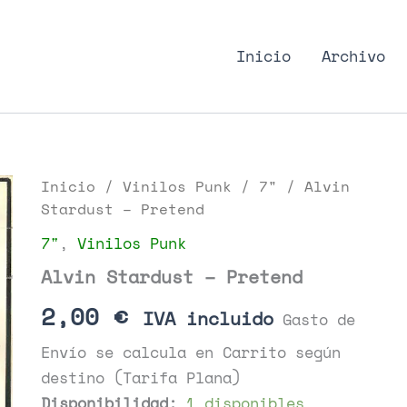
nk Podcast, discos punk
Inicio
Archivo
Inicio
/
Vinilos Punk
/
7"
/ Alvin
Stardust – Pretend
7"
,
Vinilos Punk
Alvin Stardust – Pretend
2,00
€
IVA incluido
Gasto de
Envío se calcula en Carrito según
destino (Tarifa Plana)
Disponibilidad:
1 disponibles