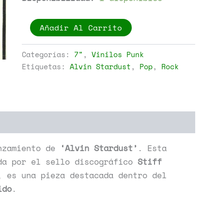
Alvin
Añadir Al Carrito
Stardust
-
Pretend
Categorías:
7"
,
Vinilos Punk
cantidad
Etiquetas:
Alvin Stardust
,
Pop
,
Rock
nzamiento de
‘Alvin Stardust’
. Esta
da por el sello discográfico
Stiff
, es una pieza destacada dentro del
ido
.