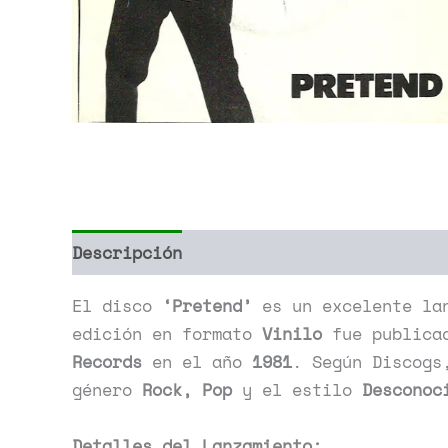
Descripción
Información adicional
El disco
‘Pretend’
es un excelente la
edición en formato
Vinilo
fue publica
Records
en el año
1981
. Según Discogs
género
Rock, Pop
y el estilo
Desconoc
Detalles del Lanzamiento: