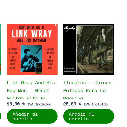
Link Wray And His
Ilegales – Chicos
Ray Men – Great
Pálidos Para La
Guitar Hits By
Máquina
18,00
€
26,00
€
IVA incluido
IVA incluido
Link Wray And His
Añadir al
Añadir al
Raymen
carrito
carrito