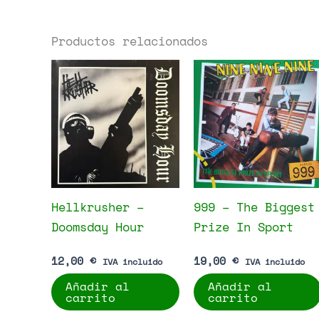
Productos relacionados
Hellkrusher –
999 – The Biggest
Doomsday Hour
Prize In Sport
12,00
€
19,00
€
IVA incluido
IVA incluido
Añadir al
Añadir al
carrito
carrito