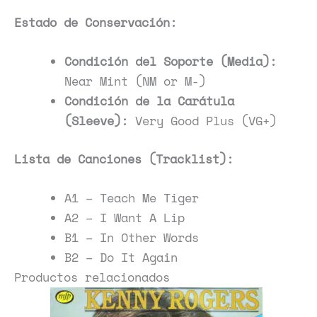
Detalles del Lanzamiento:
Sello:
Liberty
Catálogo:
LEP 4031
País de edición:
Sweden
Año:
1965
Estado de Conservación:
Condición del Soporte (Media):
Near Mint (NM or M-)
Condición de la Carátula
(Sleeve):
Very Good Plus (VG+)
Lista de Canciones (Tracklist):
A1 – Teach Me Tiger