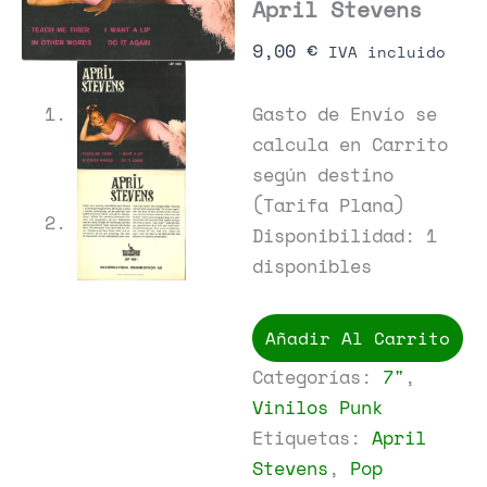
April Stevens –
April Stevens
9,00
€
IVA
incluido
Gasto de Envío se
calcula en Carrito
según destino
(Tarifa Plana)
Disponibilidad:
1
disponibles
April
Stevens
Añadir Al Carrito
-
April
Stevens
7"
Categorías:
,