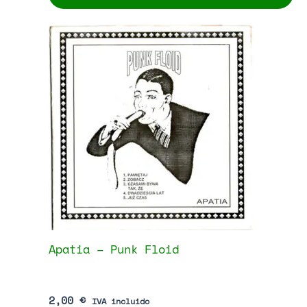
Mark Knopfler – Music By Mark Knopfler
From The Film Cal
5,00
€
IVA incluido