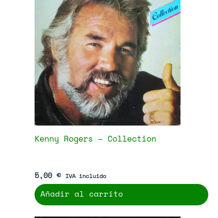
A2 – I Want A Lip
B1 – In Other Words
B2 – Do It Again
Productos relacionados