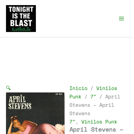
Ir
al
Tonight is the Blast |
Punk Podcast, discos
contenido
punk y libros
Inicio
Vinilos
/
Punk
7"
/
/ April
Stevens – April
Stevens
7"
,
Vinilos Punk