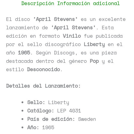
cantidad
Vinilos Punk
April
Etiquetas:
Stevens
Pop
,
Descripción
Información adicional
El disco
‘April Stevens’
es un excelente
lanzamiento de
‘April Stevens’
. Esta
edición en formato
Vinilo
fue publicada
por el sello discográfico
Liberty
en el
año
1965
. Según Discogs, es una pieza
destacada dentro del género
Pop
y el
estilo
Desconocido
.