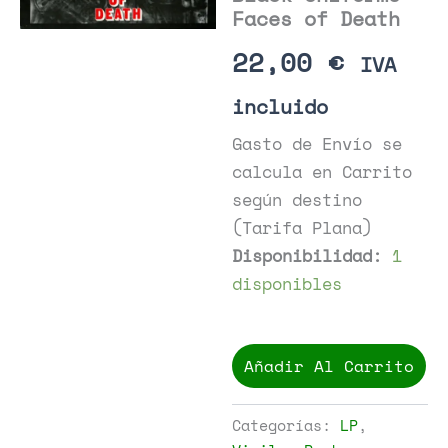
Faces of Death
22,00
€
IVA
incluido
Gasto de Envío se
calcula en Carrito
según destino
(Tarifa Plana)
Disponibilidad:
1
disponibles
Black
Uniforms
Añadir Al Carrito
-
Faces
of
Categorías:
LP
,
Death