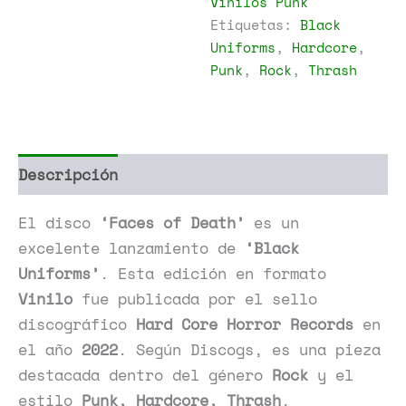
Vinilos Punk
cantidad
Etiquetas:
Black
Uniforms
,
Hardcore
,
Punk
,
Rock
,
Thrash
Descripción
Información adicional
El disco
‘Faces of Death’
es un
excelente lanzamiento de
‘Black
Uniforms’
. Esta edición en formato
Vinilo
fue publicada por el sello
discográfico
Hard Core Horror Records
en
el año
2022
. Según Discogs, es una pieza
destacada dentro del género
Rock
y el
estilo
Punk, Hardcore, Thrash
.