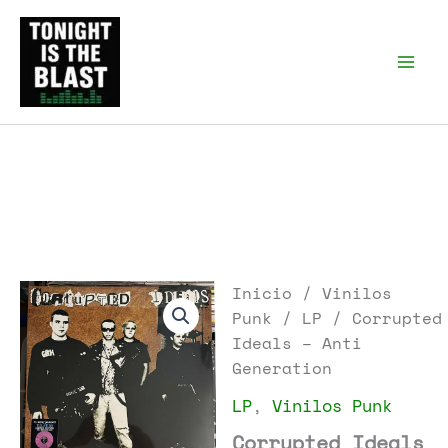
Ir
al
Tonight is the Blast |
Punk Podcast, discos
contenido
punk y libros
Inicio
/
Vinilos
Punk
/
LP
/ Corrupted
Ideals – Anti
Generation
LP
,
Vinilos Punk
Corrupted Ideals