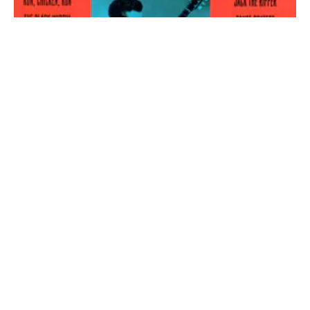
Link Wray And His Ray Men – Great Guitar
Hits By Link Wray And His Raymen
18,00
€
IVA incluido
Añadir al carrito