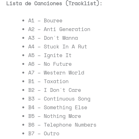
Lista de Canciones (Tracklist):
A1 – Bouree
A2 – Anti Generation
A3 – Don´t Wanna
A4 – Stuck In A Rut
A5 – Ignite It
A6 – No Future
A7 – Western World
B1 – Taxation
B2 – I Don´t Care
B3 – Continuous Song
B4 – Something Else
B5 – Nothing More
B6 – Telephone Numbers
B7 – Outro