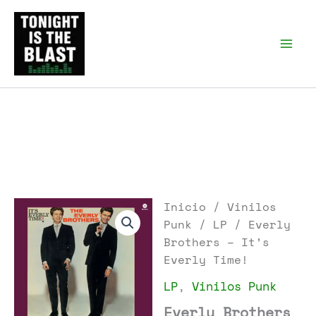
Ir
al
Tonight is the Blast |
Punk Podcast, discos
contenido
punk y libros
Inicio
/
Vinilos
Punk
/
LP
/ Everly
Brothers – It’s
Everly Time!
LP
,
Vinilos Punk
Everly Brothers