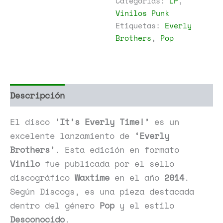
Categorías:
LP
,
Time!
Vinilos Punk
cantidad
Etiquetas:
Everly
Brothers
,
Pop
Descripción
Información adicional
El disco
‘It’s Everly Time!’
es un
excelente lanzamiento de
‘Everly
Brothers’
. Esta edición en formato
Vinilo
fue publicada por el sello
discográfico
Waxtime
en el año
2014
.
Según Discogs, es una pieza destacada
dentro del género
Pop
y el estilo
Desconocido
.