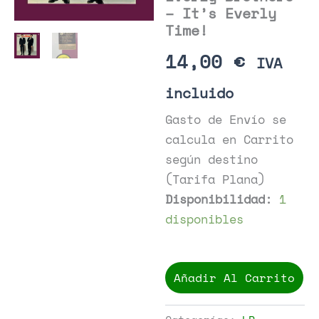
– It’s Everly
Time!
14,00
€
IVA
incluido
Gasto de Envío se
calcula en Carrito
según destino
(Tarifa Plana)
Disponibilidad:
1
disponibles
Everly
Brothers
Añadir Al Carrito
-
It's
Everly