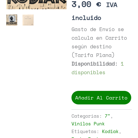
3,00
€
IVA
incluido
Gasto de Envío se
calcula en Carrito
según destino
(Tarifa Plana)
Disponibilidad:
1
disponibles
Kodiak
-
Añadir Al Carrito
Zero
cantidad
Categorías:
7"
,
Vinilos Punk
Etiquetas:
Kodiak
,