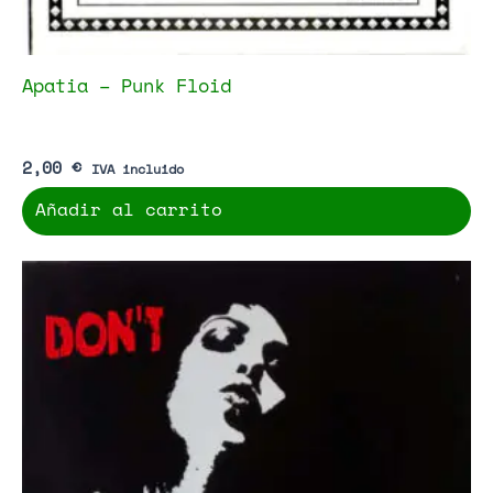
Apatia – Punk Floid
2,00
€
IVA incluido
Añadir al carrito