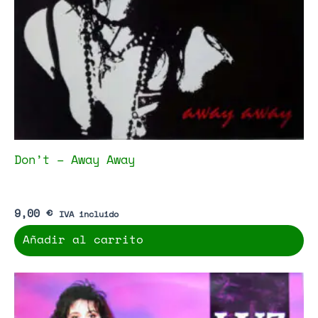
Don’t – Away Away
9,00
€
IVA incluido
Añadir al carrito