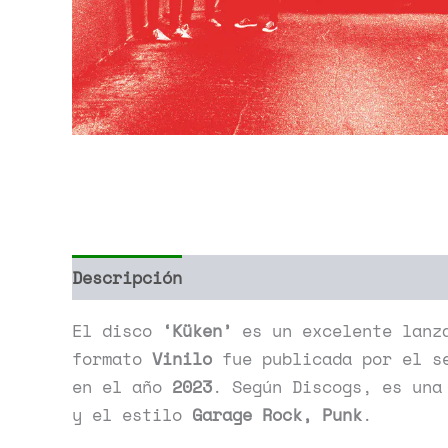
Descripción
Información adicional
El disco
‘Küken’
es un excelente lanz
formato
Vinilo
fue publicada por el s
en el año
2023
. Según Discogs, es una
y el estilo
Garage Rock, Punk
.