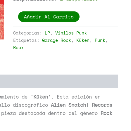
Küken
Añadir Al Carrito
-
Küken
cantidad
Categorías:
LP
,
Vinilos Punk
Etiquetas:
Garage Rock
,
Küken
,
Punk
,
Rock
amiento de
‘Küken’
. Esta edición en
ello discográfico
Alien Snatch! Records
 pieza destacada dentro del género
Rock