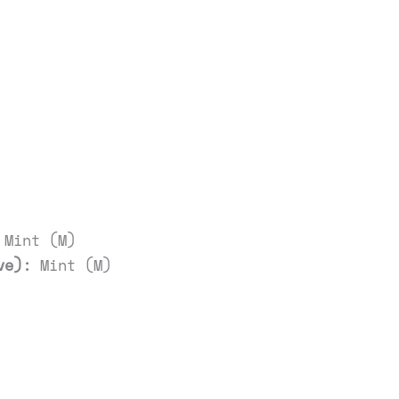
Mint (M)
ve):
Mint (M)