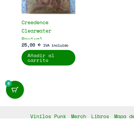
Creedence
Clearwater
Revival –
25,00
€
IVA incluido
Creedence
Añadir al
Clearwater
carrito
Revival
0
Vinilos Punk
Merch
Libros
Mapa d