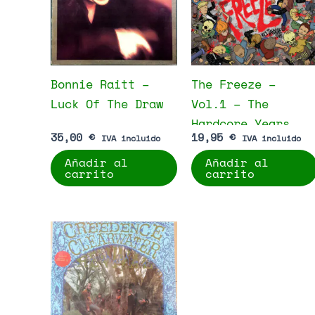
Bonnie Raitt –
The Freeze –
Luck Of The Draw
Vol.1 – The
Hardcore Years
35,00
€
19,95
€
IVA incluido
IVA incluido
Añadir al
Añadir al
carrito
carrito