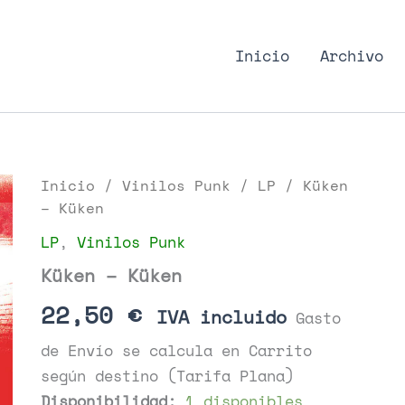
nk Podcast, discos punk
Inicio
Archivo
Inicio
/
Vinilos Punk
/
LP
/ Küken
– Küken
LP
,
Vinilos Punk
Küken – Küken
22,50
€
IVA incluido
Gasto
de Envío se calcula en Carrito
según destino (Tarifa Plana)
Disponibilidad:
1 disponibles