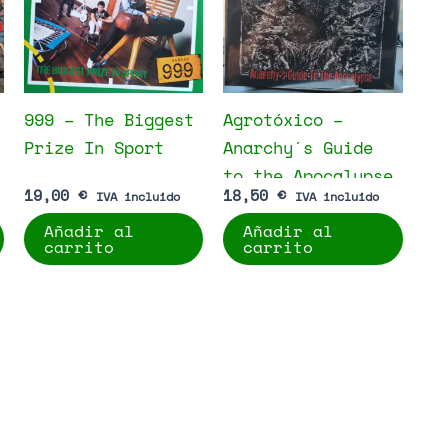
999 – The Biggest
Agrotóxico –
Prize In Sport
Anarchy´s Guide
to the Apocalypse
19,00
€
18,50
€
IVA incluido
IVA incluido
Añadir al
Añadir al
carrito
carrito