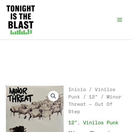
Ir
al
Tonight is the Blast |
Punk Podcast, discos
contenido
punk y libros
Inicio
/
Vinilos
Punk
/
12"
/ Minor
Threat – Out Of
Step
12"
,
Vinilos Punk