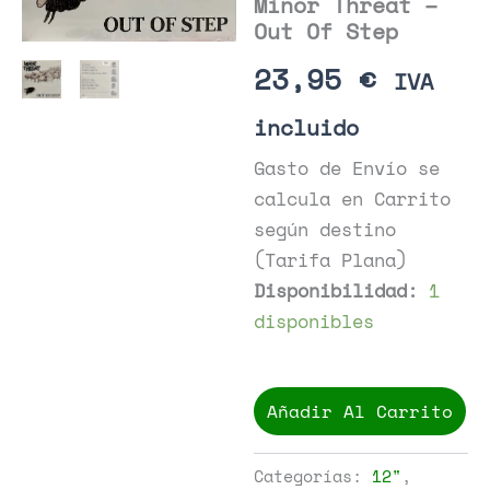
Minor Threat –
Out Of Step
23,95
€
IVA
incluido
Gasto de Envío se
calcula en Carrito
según destino
(Tarifa Plana)
Disponibilidad:
1
disponibles
Minor
Threat
Añadir Al Carrito
-
Out
Of
Categorías:
12"
,
Step