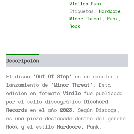
Vinilos Punk
cantidad
Etiquetas:
Hardcore
,
Minor Threat
,
Punk
,
Rock
Descripción
Información adicional
El disco
‘Out Of Step’
es un excelente
lanzamiento de
‘Minor Threat’
. Esta
edición en formato
Vinilo
fue publicada
por el sello discográfico
Dischord
Records
en el año
2023
. Según Discogs,
es una pieza destacada dentro del género
Rock
y el estilo
Hardcore, Punk
.