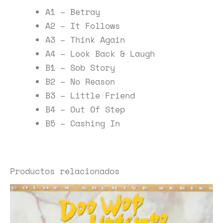
A1 – Betray
A2 – It Follows
A3 – Think Again
A4 – Look Back & Laugh
B1 – Sob Story
B2 – No Reason
B3 – Little Friend
B4 – Out Of Step
B5 – Cashing In
Productos relacionados