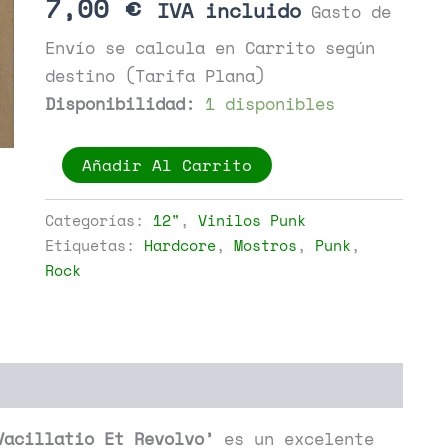
7,00
€
IVA incluido
Gasto de
Envío se calcula en Carrito según
destino (Tarifa Plana)
Disponibilidad:
1 disponibles
Mostros
Añadir Al Carrito
-
Las
Fabulosas
Categorías:
12"
,
Vinilos Punk
Aventuras
Etiquetas:
Hardcore
,
Mostros
,
Punk
,
De
Rock
Vacillatio
Et
Revolvo
cantidad
Vacillatio Et Revolvo’
es un excelente