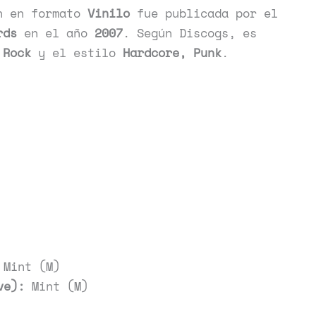
n en formato
Vinilo
fue publicada por el
rds
en el año
2007
. Según Discogs, es
o
Rock
y el estilo
Hardcore, Punk
.
Mint (M)
ve):
Mint (M)