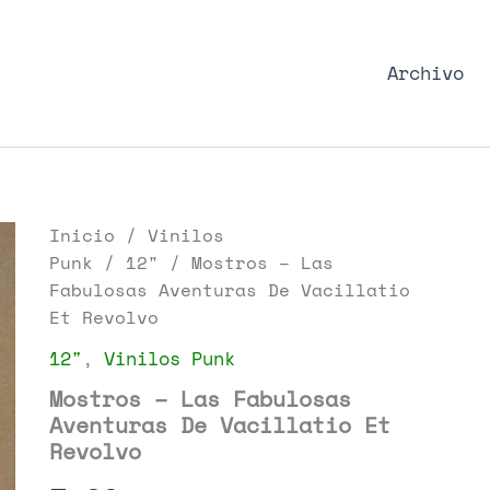
nk Podcast, discos punk y libros
Archivo
Inicio
/
Vinilos
Punk
/
12"
/ Mostros – Las
Fabulosas Aventuras De Vacillatio
Et Revolvo
12"
,
Vinilos Punk
Mostros – Las Fabulosas
Aventuras De Vacillatio Et
Revolvo