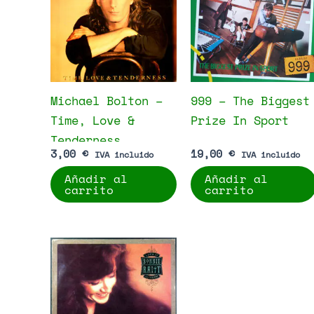
Michael Bolton –
999 – The Biggest
Time, Love &
Prize In Sport
Tenderness
3,00
€
19,00
€
IVA incluido
IVA incluido
Añadir al
Añadir al
carrito
carrito