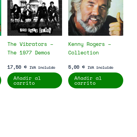
The Vibrators –
Kenny Rogers –
The 1977 Demos
Collection
17,50
€
5,00
€
IVA incluido
IVA incluido
Añadir al
Añadir al
carrito
carrito