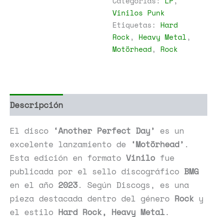
Categorías:
LP
,
cantidad
Vinilos Punk
Etiquetas:
Hard
Rock
,
Heavy Metal
,
Motörhead
,
Rock
Descripción
Información adicional
El disco
‘Another Perfect Day’
es un
excelente lanzamiento de
‘Motörhead’
.
Esta edición en formato
Vinilo
fue
publicada por el sello discográfico
BMG
en el año
2023
. Según Discogs, es una
pieza destacada dentro del género
Rock
y
el estilo
Hard Rock, Heavy Metal
.