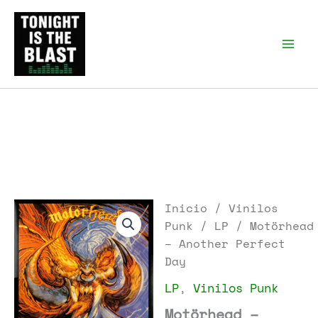
Ir
al
Tonight is the Blast |
Punk Podcast, discos
contenido
punk y libros
Inicio
/
Vinilos
Punk
/
LP
/ Motörhead
– Another Perfect
Day
LP
,
Vinilos Punk
Motörhead –