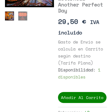
Another Perfect
Day
29,50
€
IVA
incluido
Gasto de Envío se
calcula en Carrito
según destino
(Tarifa Plana)
Disponibilidad:
1
disponibles
Motörhead
-
Añadir Al Carrito
Another
Perfect
Day