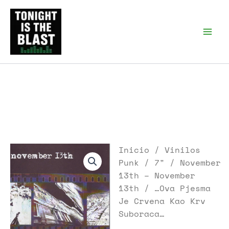
Ir
al
Tonight is the Blast |
Punk Podcast, discos
contenido
punk y libros
Inicio
/
Vinilos
Punk
/
7"
/ November
13th – November
13th / …Ova Pjesma
Je Crvena Kao Krv
Suboraca…