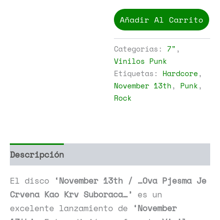
November
13th
Añadir Al Carrito
-
November
13th
Categorías:
7"
,
/
Vinilos Punk
...Ova
Etiquetas:
Hardcore
,
Pjesma
Je
November 13th
,
Punk
,
Crvena
Rock
Kao
Krv
Suboraca...
cantidad
Descripción
Información adicional
El disco
‘November 13th / …Ova Pjesma Je
Crvena Kao Krv Suboraca…’
es un
excelente lanzamiento de
‘November