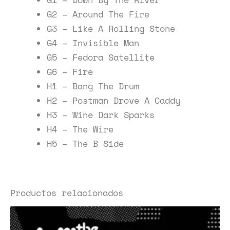
G2 – Around The Fire
G3 – Like A Rolling Stone
G4 – Invisible Man
G5 – Fedora Satellite
G6 – Fire
H1 – Bang The Drum
H2 – Postman Drove A Caddy
H3 – Wine Dark Sparks
H4 – The Wire
H5 – The B Side
Productos relacionados