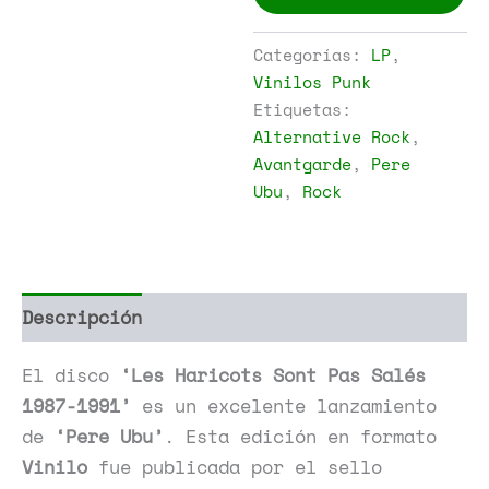
-
Les
Haricots
Categorías:
LP
,
Sont
Vinilos Punk
Pas
Etiquetas:
Salés
1987-
Alternative Rock
,
1991
Avantgarde
,
Pere
cantidad
Ubu
,
Rock
Descripción
Información adicional
El disco
‘Les Haricots Sont Pas Salés
1987-1991’
es un excelente lanzamiento
de
‘Pere Ubu’
. Esta edición en formato
Vinilo
fue publicada por el sello