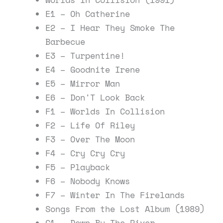
E1 – Oh Catherine
E2 – I Hear They Smoke The
Barbecue
E3 – Turpentine!
E4 – Goodnite Irene
E5 – Mirror Man
E6 – Don'T Look Back
F1 – Worlds In Collision
F2 – Life Of Riley
F3 – Over The Moon
F4 – Cry Cry Cry
F5 – Playback
F6 – Nobody Knows
F7 – Winter In The Firelands
Songs From the Lost Album (1989)
G1 – Down By The River