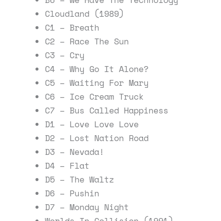
Cloudland (1989)
C1 – Breath
C2 – Race The Sun
C3 – Cry
C4 – Why Go It Alone?
C5 – Waiting For Mary
C6 – Ice Cream Truck
C7 – Bus Called Happiness
D1 – Love Love Love
D2 – Lost Nation Road
D3 – Nevada!
D4 – Flat
D5 – The Waltz
D6 – Pushin
D7 – Monday Night
Worlds In Collision (1991)