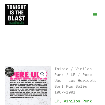
Ir
al
Tonight is the Blast |
Punk Podcast, discos
contenido
punk y libros
Inicio
/
Vinilos
Punk
/
LP
/ Pere
Ubu – Les Haricots
Sont Pas Salés
1987-1991
LP
,
Vinilos Punk