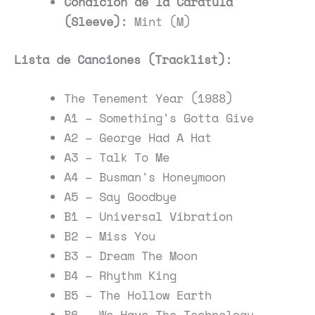
Condición de la Carátula
(Sleeve):
Mint (M)
Lista de Canciones (Tracklist):
The Tenement Year (1988)
A1 – Something's Gotta Give
A2 – George Had A Hat
A3 – Talk To Me
A4 – Busman's Honeymoon
A5 – Say Goodbye
B1 – Universal Vibration
B2 – Miss You
B3 – Dream The Moon
B4 – Rhythm King
B5 – The Hollow Earth
B6 – We Have The Technology