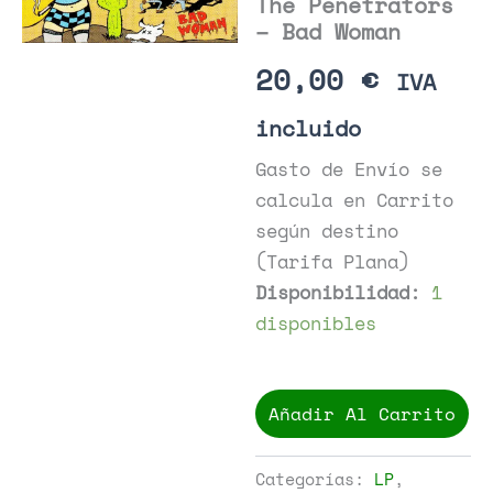
The Penetrators
– Bad Woman
20,00
€
IVA
incluido
Gasto de Envío se
calcula en Carrito
según destino
(Tarifa Plana)
Disponibilidad:
1
disponibles
The
Penetrators
Añadir Al Carrito
-
Bad
Woman
Categorías:
LP
,
cantidad