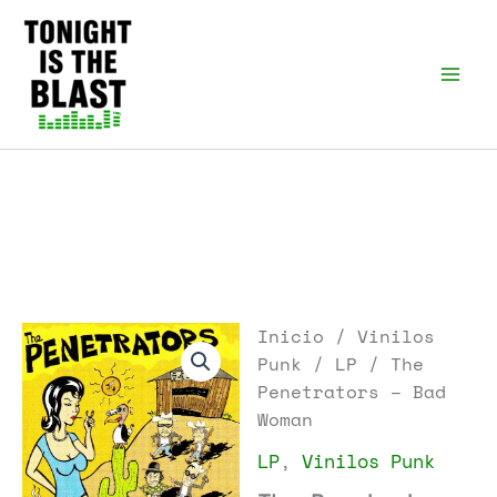
Ir
al
Tonight is the Blast |
Punk Podcast, discos
contenido
punk y libros
Inicio
/
Vinilos
Punk
/
LP
/ The
Penetrators – Bad
Woman
LP
,
Vinilos Punk