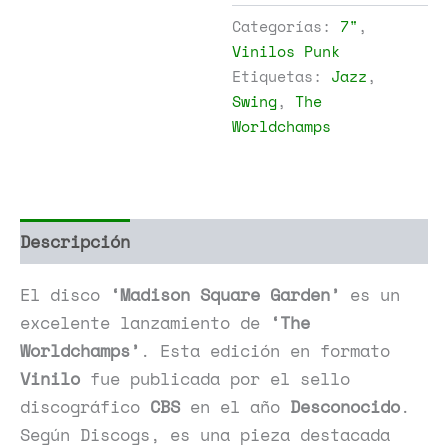
Square
Categorías:
7"
,
Garden
Vinilos Punk
cantidad
Etiquetas:
Jazz
,
Swing
,
The
Worldchamps
Descripción
Información adicional
El disco
‘Madison Square Garden’
es un
excelente lanzamiento de
‘The
Worldchamps’
. Esta edición en formato
Vinilo
fue publicada por el sello
discográfico
CBS
en el año
Desconocido
.
Según Discogs, es una pieza destacada