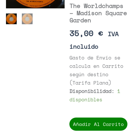
The Worldchamps
– Madison Square
Garden
35,00
€
IVA
incluido
Gasto de Envío se
calcula en Carrito
según destino
(Tarifa Plana)
Disponibilidad:
1
disponibles
The
Worldchamps
Añadir Al Carrito
-
Madison