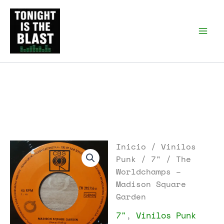
Ir
al
Tonight is the Blast |
Punk Podcast, discos
contenido
punk y libros
Inicio
/
Vinilos
Punk
/
7"
/ The
Worldchamps –
Madison Square
Garden
7"
,
Vinilos Punk