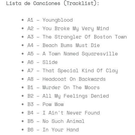
Lista de Canciones (Tracklist):
A1 – Youngblood
A2 – You Broke My Very Mind
A3 – The Strangler Of Boston Town
A4 – Beach Bums Must Die
A5 – A Town Named Squaresville
A6 – Slide
A7 – That Special Kind Of Clay
A8 – Headcoat On Backwards
B1 – Murder On The Moors
B2 – All My Feelings Denied
B3 – Pow Wow
B4 – I Ain't Never Found
B5 – No Such Animal
B6 – In Your Hand