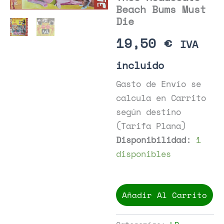
Beach Bums Must
Die
19,50
€
IVA
incluido
Gasto de Envío se
calcula en Carrito
según destino
(Tarifa Plana)
Disponibilidad:
1
disponibles
Thee
Headcoats
Añadir Al Carrito
-
Beach
Bums