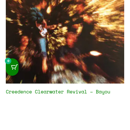
0
Creedence Clearwater Revival – Bayou
Country
25,00
€
IVA incluido
Añadir al carrito