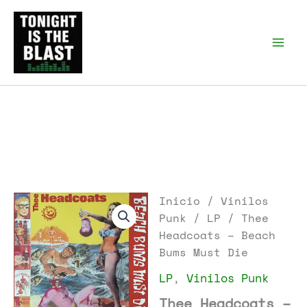
Ir
al
Tonight is the Blast |
Punk Podcast, discos
contenido
punk y libros
Inicio
/
Vinilos
Punk
/
LP
/ Thee
Headcoats – Beach
Bums Must Die
LP
,
Vinilos Punk
Thee Headcoats –