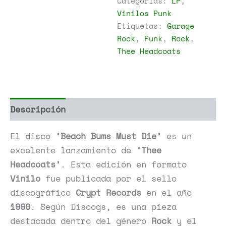
Categorías:
LP
,
Must
Vinilos Punk
Die
Etiquetas:
Garage
cantidad
Rock
,
Punk
,
Rock
,
Thee Headcoats
Descripción
Información adicional
El disco
‘Beach Bums Must Die’
es un
excelente lanzamiento de
‘Thee
Headcoats’
. Esta edición en formato
Vinilo
fue publicada por el sello
discográfico
Crypt Records
en el año
1990
. Según Discogs, es una pieza
destacada dentro del género
Rock
y el