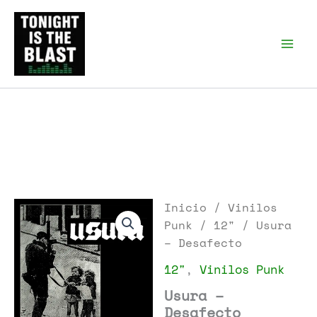
Ir
al
Tonight is the Blast |
Punk Podcast, discos
contenido
punk y libros
Inicio
/
Vinilos
Punk
/
12"
/ Usura
– Desafecto
12"
,
Vinilos Punk
Usura –
Desafecto