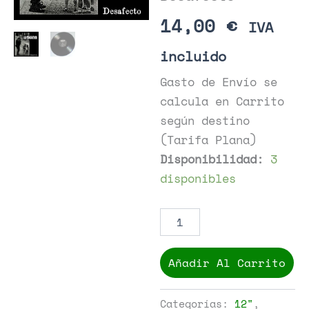
14,00
€
IVA
incluido
Gasto de Envío se
calcula en Carrito
según destino
(Tarifa Plana)
Disponibilidad:
3
disponibles
Usura
-
Desafecto
cantidad
Añadir Al Carrito
Categorías:
12"
,