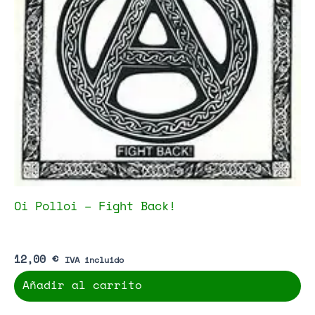
Oi Polloi – Fight Back!
12,00
€
IVA incluido
Añadir al carrito