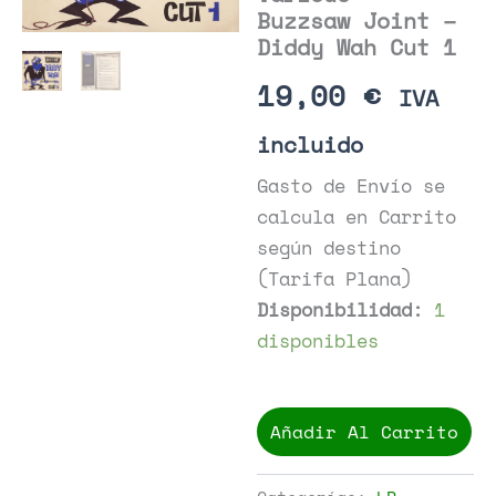
Buzzsaw Joint –
Diddy Wah Cut 1
19,00
€
IVA
incluido
Gasto de Envío se
calcula en Carrito
según destino
(Tarifa Plana)
Disponibilidad:
1
disponibles
Various
-
Añadir Al Carrito
Buzzsaw
Joint
-