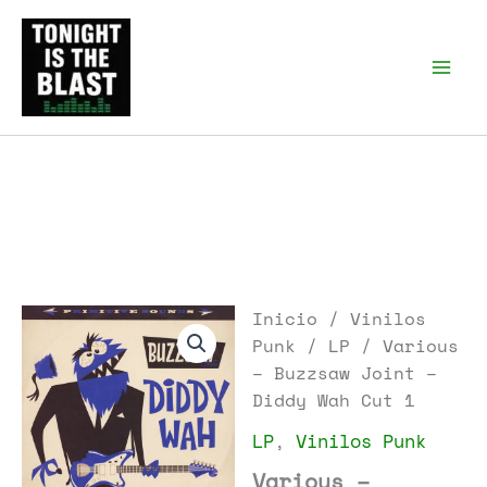
Ir
al
Tonight is the Blast |
Punk Podcast, discos
contenido
punk y libros
Inicio
/
Vinilos
Punk
/
LP
/ Various
– Buzzsaw Joint –
Diddy Wah Cut 1
LP
,
Vinilos Punk
Various –