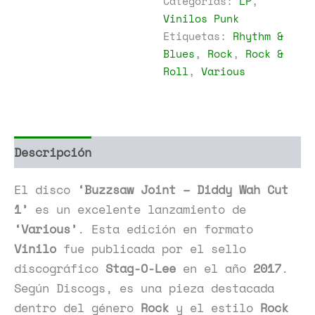
Categorías:
LP
,
Diddy
Vinilos Punk
Wah
Etiquetas:
Rhythm &
Cut
1
Blues
,
Rock
,
Rock &
cantidad
Roll
,
Various
Descripción
Información adicional
El disco
‘Buzzsaw Joint – Diddy Wah Cut
1’
es un excelente lanzamiento de
‘Various’
. Esta edición en formato
Vinilo
fue publicada por el sello
discográfico
Stag-O-Lee
en el año
2017
.
Según Discogs, es una pieza destacada
dentro del género
Rock
y el estilo
Rock