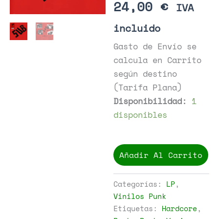
24,00
€
IVA
incluido
Gasto de Envío se
calcula en Carrito
según destino
(Tarifa Plana)
Disponibilidad:
1
disponibles
Various
-
Añadir Al Carrito
Sub
cantidad
Categorías:
LP
,
Vinilos Punk
Etiquetas:
Hardcore
,