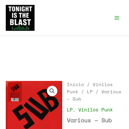
Ir
al
Tonight is the Blast |
Punk Podcast, discos
contenido
punk y libros
Inicio
/
Vinilos
Punk
/
LP
/ Various
– Sub
LP
,
Vinilos Punk
Various – Sub