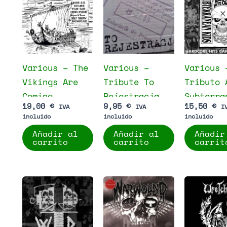
Various – The
Various –
Various 
Vikings Are
Tribute To
Tributo 
Coming
Rejestracja
Subterra
19,00
€
9,95
€
15,50
€
IVA
IVA
I
Kids
incluido
incluido
incluido
(Hardcor
Añadir al
Añadir al
Añadir
Hits Can
carrito
carrito
carrit
Benefit)