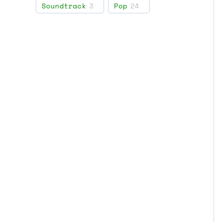
Soundtrack
3
Pop
24
Soft Rock
3
Synth-pop
3
Ballad
4
Pop Rock
8
Country Rock
3
Score
1
Blues
18
Jazz
11
Soul-Jazz
3
Vocal
4
Doo Wop
9
Rockabilly
13
Big Band
2
Dixieland
1
Folk, World, & Country
11
Funk / Soul
18
Gospel
1
Latin
4