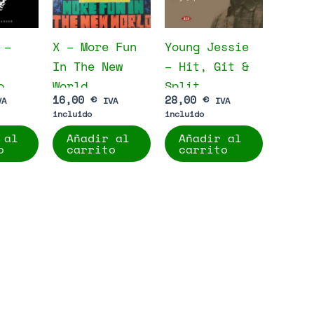
 –
X – More Fun
Young Jessie
In The New
– Hit, Git &
o
World
Split
16,00
€
28,00
€
VA
IVA
IVA
incluido
incluido
 al
Añadir al
Añadir al
o
carrito
carrito