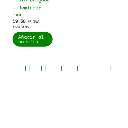
– Reminder
’86
19,50
€
IVA
incluido
Añadir al
carrito
←
1
2
3
…
13
14
el Sitio
Contacto