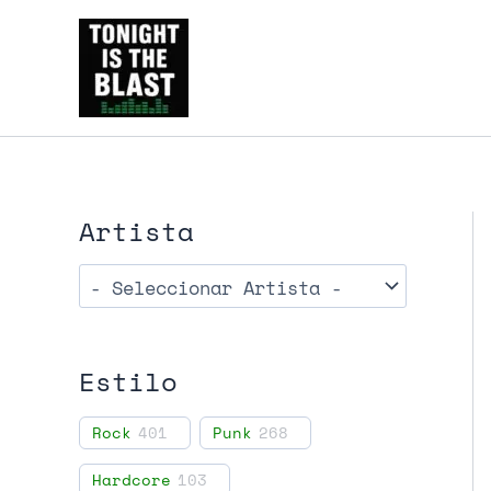
Ir
al
Tonight is the Blast | Pu
contenido
y libros
Artista
Estilo
Rock
401
Punk
268
Hardcore
103