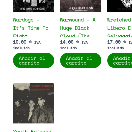
Wardogs –
Warwound – A
Wretched
It’s Time To
Huge Black
Libero E
Fight
Cloud (The
Selvaggi
19,00
€
14,00
€
17,00
€
IVA
IVA
I
Demos 1983)
incluido
incluido
incluido
Añadir al
Añadir al
Añadir
carrito
carrito
carrit
Youth Brigade