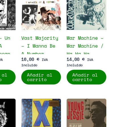
– Un
Vast Majority
War Machine –
A
– I Wanna Be
War Machine /
nean
A Number
Ha Ha Ha,
16,00
€
14,00
€
VA
IVA
IVA
Everybody
incluido
incluido
e
Sucks
 al
Añadir al
Añadir al
cer
o
carrito
carrito