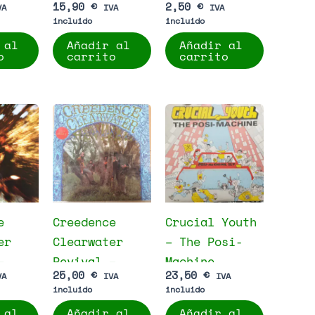
15,90
€
2,50
€
VA
IVA
IVA
incluido
incluido
 al
Añadir al
Añadir al
o
carrito
carrito
e
Creedence
Crucial Youth
er
Clearwater
– The Posi-
–
Revival –
Machine
25,00
€
23,50
€
VA
IVA
IVA
untry
Creedence
incluido
incluido
Clearwater
 al
Añadir al
Añadir al