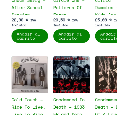
Chuck Berry –
Circle One –
Citric
After School
Patterns Of
Dummies 
Session
Force –
Kids Are
22,00
€
29,50
€
23,00
€
IVA
IVA
I
Alternate Mix
Right
incluido
incluido
incluido
Añadir al
Añadir al
Añadir
carrito
carrito
carrit
Cold Touch –
Condemned To
Condemne
Ride To Live,
Death – 1983
Death – 
Live To Ride
EP and Demo
Of A Lov