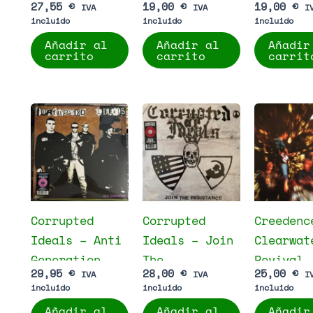
27,55
€
19,00
€
19,00
€
IVA
IVA
I
Sessions
Monster
incluido
incluido
incluido
Añadir al
Añadir al
Añadir
carrito
carrito
carrit
Corrupted
Corrupted
Creedenc
Ideals – Anti
Ideals – Join
Clearwat
Generation
The
Revival 
29,95
€
28,00
€
25,00
€
IVA
IVA
I
Resistance
Bayou Co
incluido
incluido
incluido
Añadir al
Añadir al
Añadir