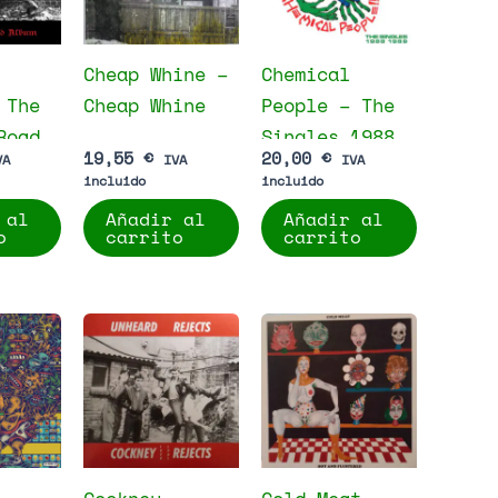
Cheap Whine –
Chemical
 The
Cheap Whine
People – The
Road
Singles 1988
19,55
€
20,00
€
VA
IVA
IVA
1989
incluido
incluido
 al
Añadir al
Añadir al
o
carrito
carrito