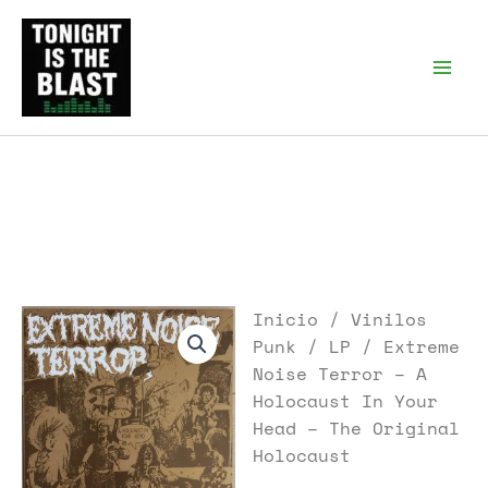
Ir
al
Tonight is the Blast |
Punk Podcast, discos
contenido
punk y libros
Inicio
/
Vinilos
Punk
/
LP
/ Extreme
Noise Terror – A
Holocaust In Your
Head – The Original
Holocaust