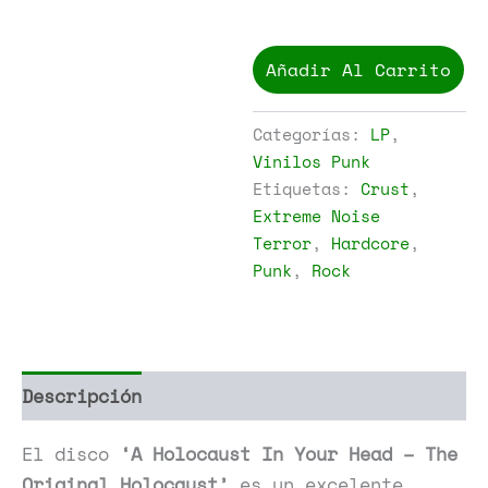
Extreme
Noise
Añadir Al Carrito
Terror
-
A
Categorías:
LP
,
Holocaust
Vinilos Punk
In
Etiquetas:
Crust
,
Your
Head
Extreme Noise
-
Terror
,
Hardcore
,
The
Punk
,
Rock
Original
Holocaust
cantidad
Descripción
Información adicional
El disco
‘A Holocaust In Your Head – The
Original Holocaust’
es un excelente