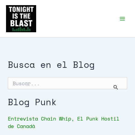
Ir
al
Tonight is the Blast |
Punk Podcast, discos
contenido
punk y libros
Busca en el Blog
B
u
s
c
Blog Punk
a
r
p
Entrevista Chain Whip, El Punk Hostil
o
de Canadá
r
: