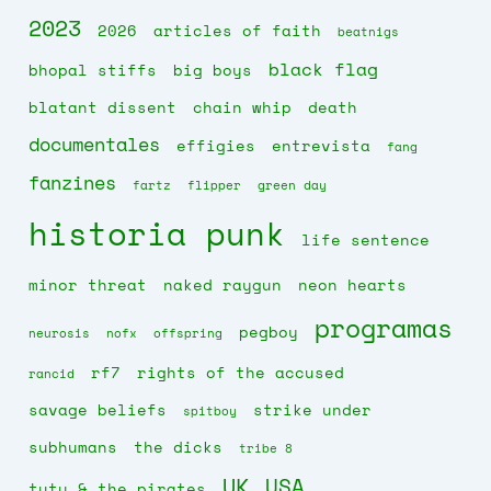
2023
2026
articles of faith
beatnigs
black flag
bhopal stiffs
big boys
blatant dissent
chain whip
death
documentales
effigies
entrevista
fang
fanzines
fartz
flipper
green day
historia punk
life sentence
minor threat
naked raygun
neon hearts
programas
pegboy
neurosis
nofx
offspring
rf7
rights of the accused
rancid
savage beliefs
strike under
spitboy
subhumans
the dicks
tribe 8
UK
USA
tutu & the pirates