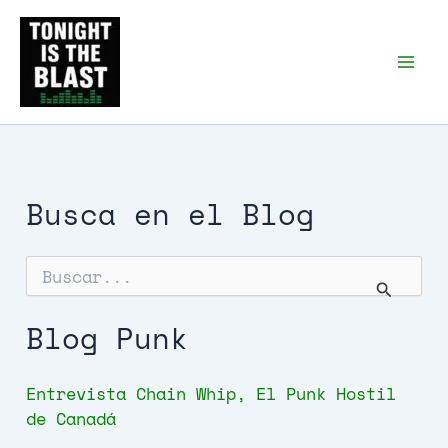
Ir
al
Tonight is the Blast |
Punk Podcast, discos
contenido
punk y libros
Busca en el Blog
B
u
s
c
Blog Punk
a
r
p
Entrevista Chain Whip, El Punk Hostil
o
de Canadá
r
: