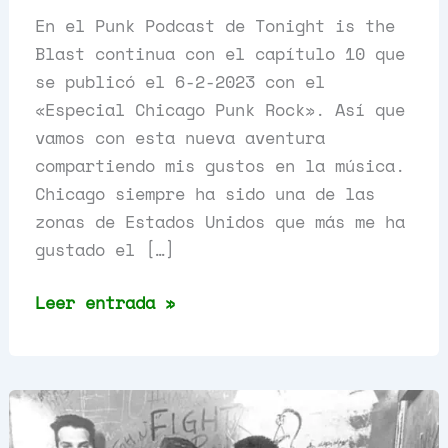
En el Punk Podcast de Tonight is the
Blast continua con el capítulo 10 que
se publicó el 6-2-2023 con el
«Especial Chicago Punk Rock». Así que
vamos con esta nueva aventura
compartiendo mis gustos en la música.
Chicago siempre ha sido una de las
zonas de Estados Unidos que más me ha
gustado el […]
Especial
Leer entrada »
Chicago
Punk
Rock,
Capítulo
10