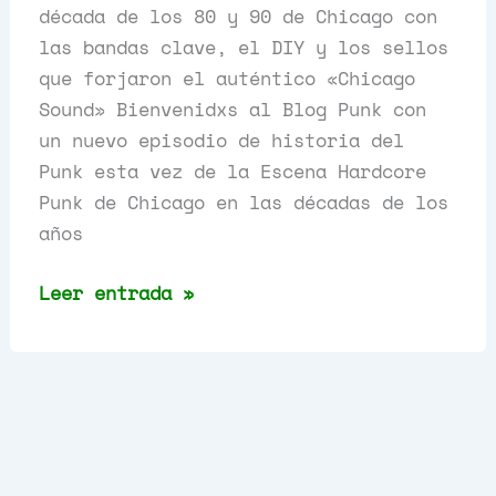
década de los 80 y 90 de Chicago con
las bandas clave, el DIY y los sellos
que forjaron el auténtico «Chicago
Sound» Bienvenidxs al Blog Punk con
un nuevo episodio de historia del
Punk esta vez de la Escena Hardcore
Punk de Chicago en las décadas de los
años
La
Leer entrada »
Escena
Hardcore
Punk
de
Chicago.
80s