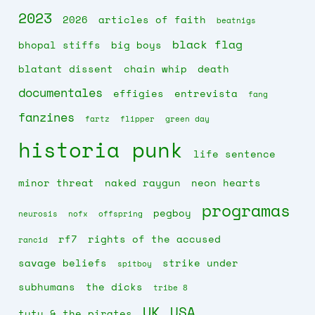
2023
2026
articles of faith
beatnigs
black flag
bhopal stiffs
big boys
blatant dissent
chain whip
death
documentales
effigies
entrevista
fang
fanzines
fartz
flipper
green day
historia punk
life sentence
minor threat
naked raygun
neon hearts
programas
pegboy
neurosis
nofx
offspring
rf7
rights of the accused
rancid
savage beliefs
strike under
spitboy
subhumans
the dicks
tribe 8
UK
USA
tutu & the pirates