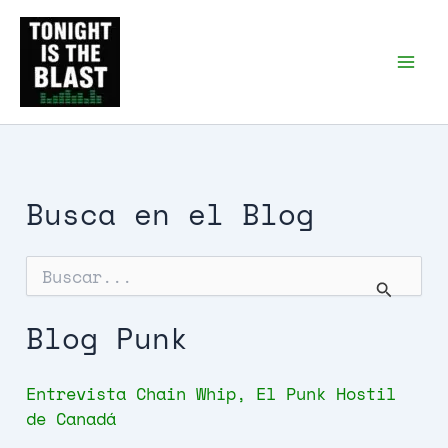
Ir
al
Tonight is the Blast |
Punk Podcast, discos
contenido
punk y libros
Busca en el Blog
B
u
s
c
Blog Punk
a
r
p
Entrevista Chain Whip, El Punk Hostil
o
de Canadá
r
: