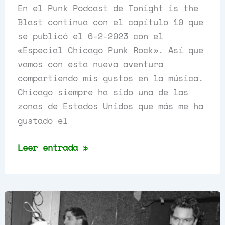
En el Punk Podcast de Tonight is the
Blast continua con el capítulo 10 que
se publicó el 6-2-2023 con el
«Especial Chicago Punk Rock». Así que
vamos con esta nueva aventura
compartiendo mis gustos en la música.
Chicago siempre ha sido una de las
zonas de Estados Unidos que más me ha
gustado el
Especial
Leer entrada »
Chicago
Punk
Rock,
Capítulo
10