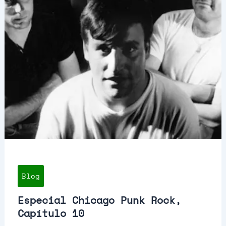
Boys,
You
Can
Color
Outside
The
Lines
Blog
Especial Chicago Punk Rock,
Capítulo 10