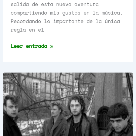
salida de esta nueva aventura
compartiendo mis gustos en la música.
Recordando lo importante de la única
regla en el
Adiós
Leer entrada »
Punk
2022,
Capítulo
4