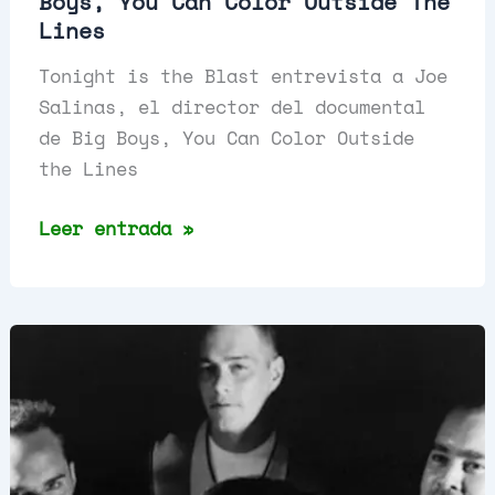
Boys, You Can Color Outside The
Lines
Tonight is the Blast entrevista a Joe
Salinas, el director del documental
de Big Boys, You Can Color Outside
the Lines
Entrevista
Leer entrada »
a
Joe
Salinas,
director
del
documental
de
Big