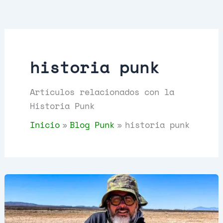
t
c
o
o
o
t
s
d
s
o
u
s
c
t
historia punk
o
s
Artículos relacionados con la
Historia Punk
Inicio
Blog Punk
historia punk