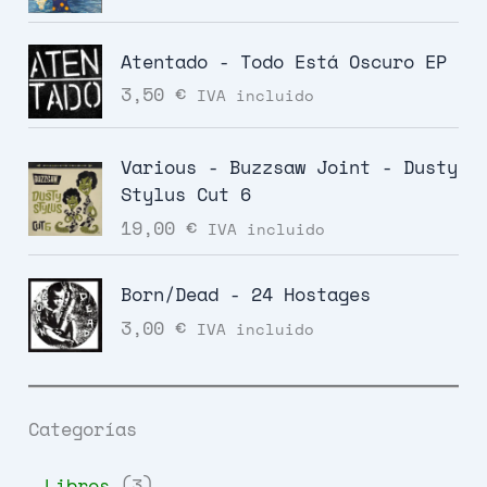
Atentado - Todo Está Oscuro EP
3,50
€
IVA incluido
Various - Buzzsaw Joint - Dusty
Stylus Cut 6
19,00
€
IVA incluido
Born/Dead - 24 Hostages
3,00
€
IVA incluido
Categorías
3
Libros
3