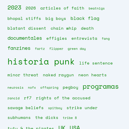
2023
2026
articles of faith
beatnigs
black flag
bhopal stiffs
big boys
blatant dissent
chain whip
death
documentales
effigies
entrevista
fang
fanzines
fartz
flipper
green day
historia punk
life sentence
minor threat
naked raygun
neon hearts
programas
pegboy
neurosis
nofx
offspring
rf7
rights of the accused
rancid
savage beliefs
strike under
spitboy
subhumans
the dicks
tribe 8
UK
USA
tutu & the pirates