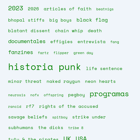
2023
2026
articles of faith
beatnigs
black flag
bhopal stiffs
big boys
blatant dissent
chain whip
death
documentales
effigies
entrevista
fang
fanzines
fartz
flipper
green day
historia punk
life sentence
minor threat
naked raygun
neon hearts
programas
pegboy
neurosis
nofx
offspring
rf7
rights of the accused
rancid
savage beliefs
strike under
spitboy
subhumans
the dicks
tribe 8
UK
USA
tutu & the pirates