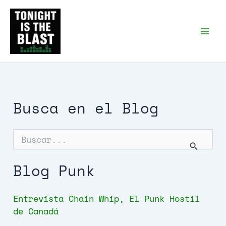
Ir
al
Tonight is the Blast |
Punk Podcast, discos
contenido
punk y libros
Busca en el Blog
B
u
s
c
Blog Punk
a
r
p
Entrevista Chain Whip, El Punk Hostil
o
de Canadá
r
: