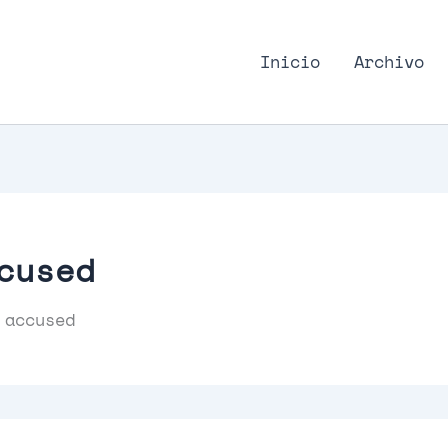
nk Podcast, discos punk
Inicio
Archivo
cused
 accused