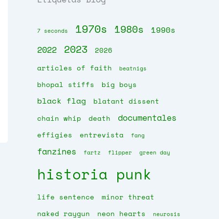
1970s
1980s
1990s
7 seconds
2023
2022
2026
articles of faith
beatnigs
bhopal stiffs
big boys
black flag
blatant dissent
documentales
chain whip
death
effigies
entrevista
fang
fanzines
fartz
flipper
green day
historia punk
life sentence
minor threat
naked raygun
neon hearts
neurosis