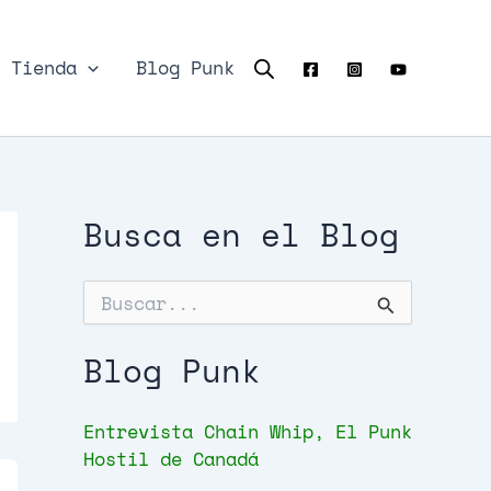
Tienda
Blog Punk
Busca en el Blog
B
u
s
c
Blog Punk
a
r
p
Entrevista Chain Whip, El Punk
o
Hostil de Canadá
r
: