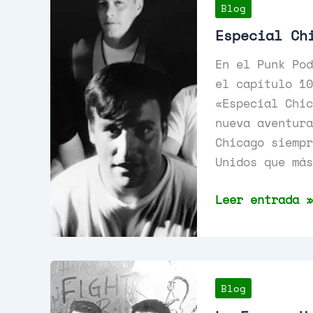
Blog
Especial Ch
En el Punk Pod
el capítulo 10
«Especial Chic
nueva aventura
Chicago siempr
Unidos que más
Especial
Leer entrada »
Chicago
Punk
Rock,
Capítulo
Blog
10