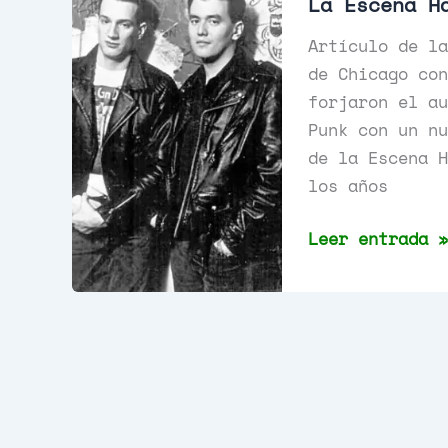
La Escena H
Artículo de la
de Chicago con
forjaron el au
Punk con un nu
de la Escena H
los años
La
Leer entrada »
Escena
Hardcore
Punk
de
Chicago.
80s
y