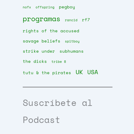
pegboy
nofx
offspring
programas
rf7
rancid
rights of the accused
savage beliefs
spitboy
strike under
subhumans
the dicks
tribe 8
UK
USA
tutu & the pirates
Suscríbete al
Podcast