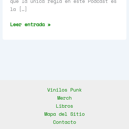
que la única regla en este Podcast es
la […]
Casi
Leer entrada »
Especial
Punk
Rock
77
UK,
Capítulo
6
Vinilos Punk
Merch
Libros
Mapa del Sitio
Contacto