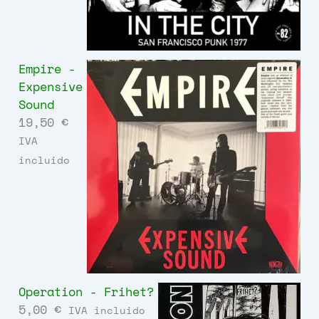
Empire -
Expensive
Sound
19,50
€
IVA
incluido
Operation - Frihet?
5,00
€
IVA incluido