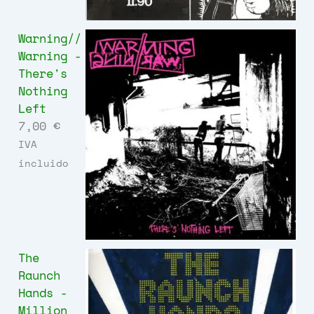
Warning//
Warning -
There's
Nothing
Left
7,00
€
IVA
incluido
The
Raunch
Hands -
Million