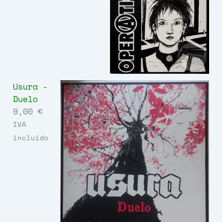
Usura -
Duelo
9,00
€
IVA
incluido