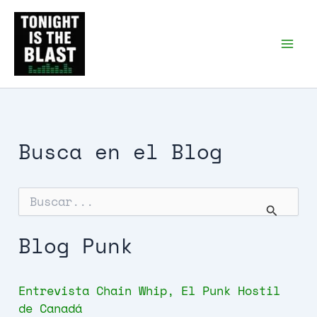
Ir
al
Tonight is the Blast |
Punk Podcast, discos
contenido
punk y libros
Busca en el Blog
B
u
s
c
Blog Punk
a
r
p
Entrevista Chain Whip, El Punk Hostil
o
r
de Canadá