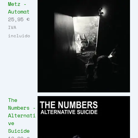
Metz -
Automat
25,95
€
IVA
incluido
The
Numbers -
Alternati
ve
Suicide