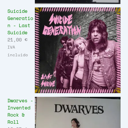
Suicide
Generatio
n - Last
Suicide
21,00
€
IVA
incluido
Dwarves -
Invented
Rock &
Roll