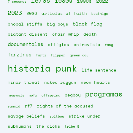
1970s
1980s
2022
1990s
7 seconds
2023
2026
articles of faith
beatnigs
black flag
bhopal stiffs
big boys
blatant dissent
chain whip
death
documentales
effigies
entrevista
fang
fanzines
fartz
flipper
green day
historia punk
life sentence
minor threat
naked raygun
neon hearts
programas
pegboy
neurosis
nofx
offspring
rf7
rights of the accused
rancid
savage beliefs
strike under
spitboy
subhumans
the dicks
tribe 8