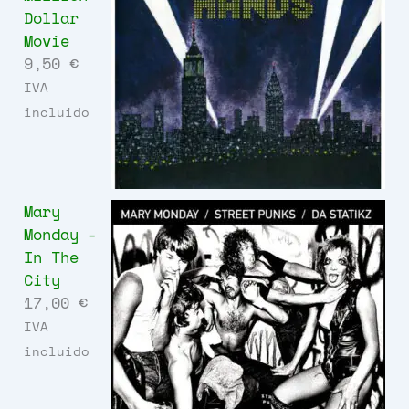
Dollar
Movie
9,50
€
IVA
incluido
Mary
Monday -
In The
City
17,00
€
IVA
incluido