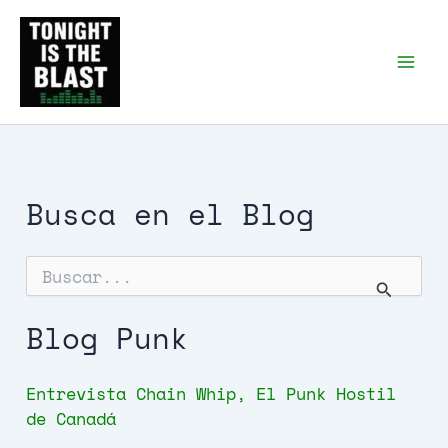
Ir
al
Tonight is the Blast |
Punk Podcast, discos
contenido
punk y libros
Busca en el Blog
B
u
s
c
Blog Punk
a
r
p
Entrevista Chain Whip, El Punk Hostil
o
de Canadá
r
: