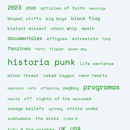
2023
2026
articles of faith
beatnigs
black flag
bhopal stiffs
big boys
blatant dissent
chain whip
death
documentales
effigies
entrevista
fang
fanzines
fartz
flipper
green day
historia punk
life sentence
minor threat
naked raygun
neon hearts
programas
pegboy
neurosis
nofx
offspring
rf7
rights of the accused
rancid
savage beliefs
strike under
spitboy
subhumans
the dicks
tribe 8
UK
USA
tutu & the pirates