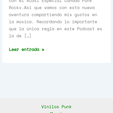
con el «Casi Especial Canadá Punk
Rock».Así que vamos con esta nueva
aventura compartiendo mis gustos en
la música. Recordando lo importante
que la única regla en este Podcast es
la de […]
Casi
Leer entrada »
Especial
Canadá
Punk
Rock,
Capítulo
8
Vinilos Punk