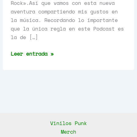
Rock».Así que vamos con esta nueva
aventura compartiendo mis gustos en
la música. Recordando lo importante
que la única regla en este Podcast es
la de […]
Casi
Leer entrada »
Especial
Canadá
Punk
Rock,
Capítulo
8
Vinilos Punk
Merch