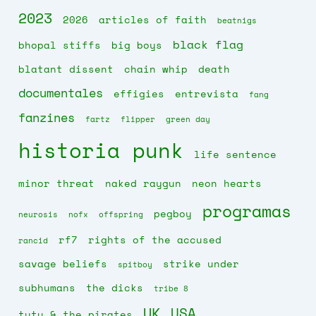
2023
2026
articles of faith
beatnigs
black flag
bhopal stiffs
big boys
blatant dissent
chain whip
death
documentales
effigies
entrevista
fang
fanzines
fartz
flipper
green day
historia punk
life sentence
minor threat
naked raygun
neon hearts
programas
pegboy
neurosis
nofx
offspring
rf7
rights of the accused
rancid
savage beliefs
strike under
spitboy
subhumans
the dicks
tribe 8
UK
USA
tutu & the pirates