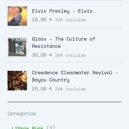
Elvis Presley - Elvis
18,95
€
IVA incluido
Glass - The Culture of
Resistance
30,00
€
IVA incluido
Creedence Clearwater Revival -
Bayou Country
25,00
€
IVA incluido
Categorías
3
Libros Punk
3