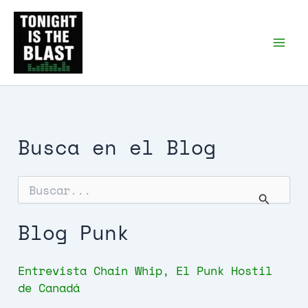
Ir
al
Tonight is the Blast |
Punk Podcast, discos
contenido
punk y libros
Busca en el Blog
B
u
s
c
Blog Punk
a
r
p
Entrevista Chain Whip, El Punk Hostil
o
de Canadá
r
: