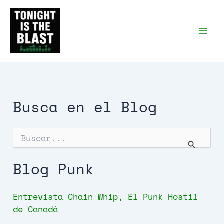
Ir
al
Tonight is the Blast |
Punk Podcast, discos
contenido
punk y libros
Busca en el Blog
B
u
s
c
Blog Punk
a
r
p
Entrevista Chain Whip, El Punk Hostil
o
de Canadá
r
: