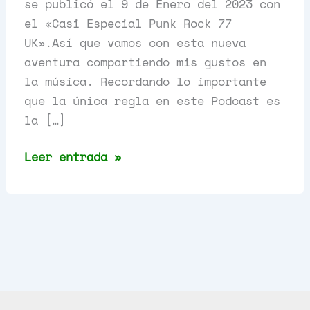
se publicó el 9 de Enero del 2023 con
el «Casi Especial Punk Rock 77
UK».Así que vamos con esta nueva
aventura compartiendo mis gustos en
la música. Recordando lo importante
que la única regla en este Podcast es
la […]
Casi
Leer entrada »
Especial
Punk
Rock
77
UK,
Capítulo
6