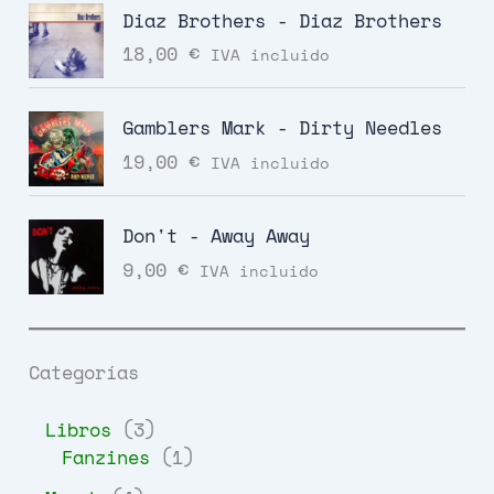
Diaz Brothers - Diaz Brothers
18,00
€
IVA incluido
Gamblers Mark - Dirty Needles
19,00
€
IVA incluido
Don't - Away Away
9,00
€
IVA incluido
Categorías
3
Libros
3
p
1
Fanzines
1
r
p