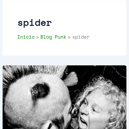
u
s
c
t
spider
o
s
Inicio
Blog Punk
spider