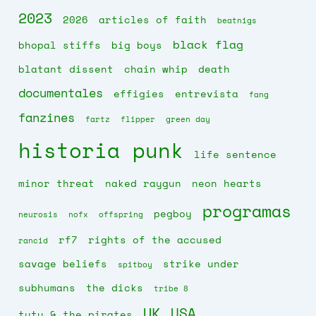
2023
2026
articles of faith
beatnigs
black flag
bhopal stiffs
big boys
blatant dissent
chain whip
death
documentales
effigies
entrevista
fang
fanzines
fartz
flipper
green day
historia punk
life sentence
minor threat
naked raygun
neon hearts
programas
pegboy
neurosis
nofx
offspring
rf7
rights of the accused
rancid
savage beliefs
strike under
spitboy
subhumans
the dicks
tribe 8
UK
USA
tutu & the pirates